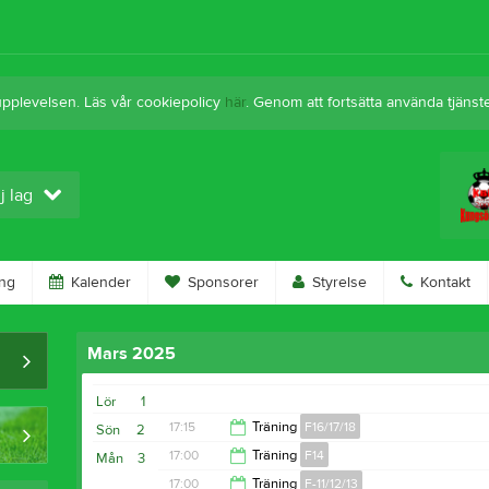
upplevelsen. Läs vår cookiepolicy
här
. Genom att fortsätta använda tjän
j lag
ng
Kalender
Sponsorer
Styrelse
Kontakt
Mars 2025
Lör
1
17:15
Träning
F16/17/18
Sön
2
17:00
Träning
F14
Mån
3
18:15
17:00
Träning
F-11/12/13