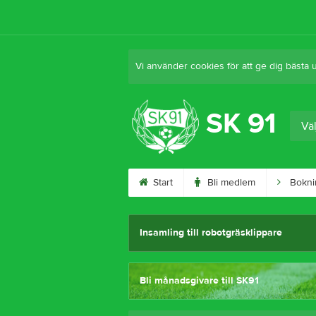
Vi använder cookies för att ge dig bästa 
SK 91
Väl
Start
Bli medlem
Bokni
Insamling till robotgräsklippare
Bli månadsgivare till SK91