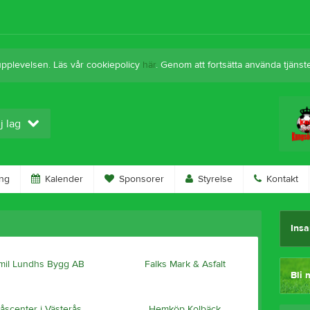
upplevelsen. Läs vår cookiepolicy
här
. Genom att fortsätta använda tjän
j lag
ng
Kalender
Sponsorer
Styrelse
Kontakt
Insa
mil Lundhs Bygg AB
Falks Mark & Asfalt
Bli 
åscenter i Västerås
Hemköp Kolbäck