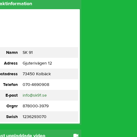
aktinformation
Namn
SK 91
Adress
Gjuterivägen 12
ostadress
73450 Kolbäck
Telefon
070-4690908
E-post
info@sk91.se
Orgnr
878000-3979
Swish
1236293070
st uppladdade video