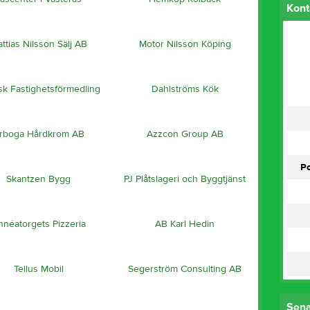
Kont
ttias Nilsson Sälj AB
Motor Nilsson Köping
k Fastighetsförmedling
Dahlströms Kök
rboga Hårdkrom AB
Azzcon Group AB
P
Skantzen Bygg
PJ Plåtslageri och Byggtjänst
nnéatorgets Pizzeria
AB Karl Hedin
Tellus Mobil
Segerström Consulting AB
Sena