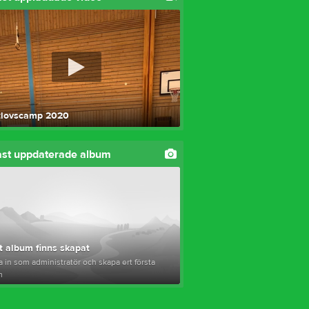
tlovscamp 2020
st uppdaterade album
t album finns skapat
 in som administratör och skapa ert första
m