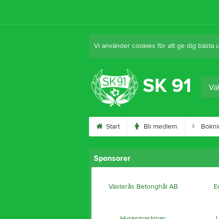
Vi använder cookies för att ge dig bästa 
SK 91
Väl
Start
Bli medlem
Bokni
Sponsorer
Västerås Betonghål AB
E
Hyresmaskiner
L