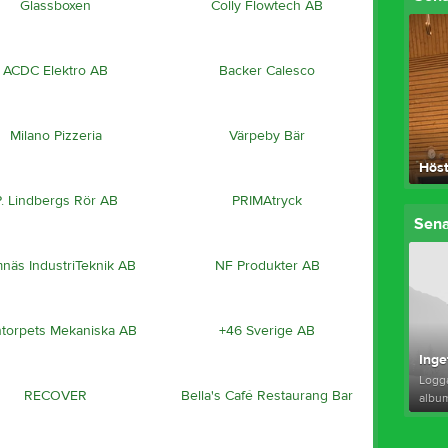
Glassboxen
Colly Flowtech AB
ACDC Elektro AB
Backer Calesco
Milano Pizzeria
Värpeby Bär
Hös
P. Lindbergs Rör AB
PRIMAtryck
Sena
näs IndustriTeknik AB
NF Produkter AB
ntorpets Mekaniska AB
+46 Sverige AB
Inge
Logga
RECOVER
Bella's Café Restaurang Bar
albu