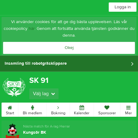
Logga in
Vi använder cookies för att ge dig bästa upplevelsen. Läs vår
cookiepolicy
här
. Genom att fortsätta använda tjänsten godkänner du
denna.
Okej
Insamling till robotgräsklippare
SK 91
Välj lag
Start
Bli medlem
Bokning
Kalender
Sponsorer
Mer
Nästa match för A-lag Herrar
Kungsör BK