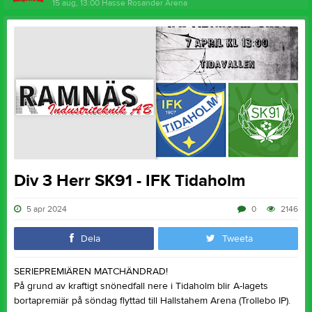
15 aug, 13:00
Hasse Rosander Arena
Div 3 Herr SK91 - IFK Tidaholm
5 apr 2024
0
2146
Dela
Tweeta
SERIEPREMIÄREN MATCHÄNDRAD!
På grund av kraftigt snönedfall nere i Tidaholm blir A-lagets
bortapremiär på söndag flyttad till Hallstahem Arena (Trollebo IP).