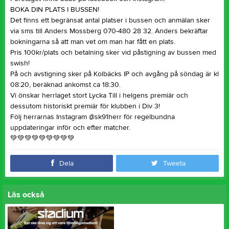
BOKA DIN PLATS I BUSSEN!
Det finns ett begränsat antal platser i bussen och anmälan sker
via sms till Anders Mossberg 070-480 28 32. Anders bekräftar
bokningarna så att man vet om man har fått en plats.
Pris 100kr/plats och betalning sker vid påstigning av bussen med
swish!
På och avstigning sker på Kolbäcks IP och avgång på söndag är kl
08:20, beräknad ankomst ca 18:30.
Vi önskar herrlaget stort Lycka Till i helgens premiär och
dessutom historiskt premiär för klubben i Div 3!
Följ herrarnas Instagram @sk91herr för regelbundna
uppdateringar inför och efter matcher.
💚
💚
💚
💚
💚
💚
💚
💚
💚
Dela
Tweeta
Läs också