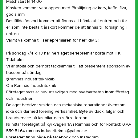
Matchstart kl 14:00
Kiosken kommer vara öppen med försäljning av korv, kaffe, fika,
godis mm
Beställda årskort kommer att finnas att hämta ut i entrén och för
er som inte beställt årskort kommer de att finnas till försäljning i
entrén.
Varmt välkomna till seriepremiären för herr div 3!
På söndag 7/4 kl 13 har herrlaget seriepremiär borta mot IFK
Tidaholm.
Vi är stolta och oerhört tacksamma till att presentera sponsorn av
bussen på söndag;
@ramnas.industriteknikab
Om Ramnäs Industriteknik
Företaget sysslar huvudsakligen med svetsarbeten inom företag
och industrier.
Bolaget bedriver smides och mekaniska reparationer ävensom
idka och därmed förenlig verksamhet. Byte av däck, fälgar och
brandservice på lastbilar och större fordon.
Ni hittar företaget på Kyrkvägen 1A i Ramnäs och för kontakt; 070-
559 51 64 ramnas.industriteknik@yahoo.se
Företaget finns både på facebook och Instagram.