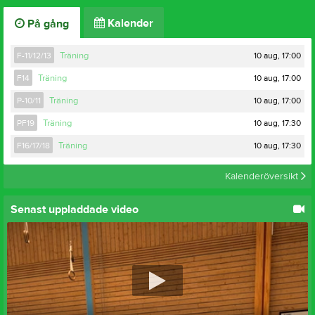
Kalender
På gång
10 aug, 17:00
F-11/12/13
Träning
10 aug, 17:00
F14
Träning
10 aug, 17:00
P-10/11
Träning
10 aug, 17:30
PF19
Träning
10 aug, 17:30
F16/17/18
Träning
Kalenderöversikt
Senast uppladdade video